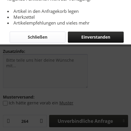
Artikel in den Anfragekorb legen
Merkzettel
3,85 € *
Artikelempfehlungen und vieles mehr
zzgl. Drucknebenkosten, Versandkosten bzw. MwSt.
Richtpreise - Siehe Kalkulationsbasis
Schließen
Einverstanden
Zusatzinfo:
Musterversand:
Ich hätte gerne vorab ein
Muster
Unverbindliche Anfrage