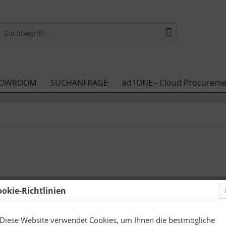
OWROOM
SUCHANFRAGE
ad1ONE - Cloud Procureme
 Sie das nächste Mal bei uns sind.
ookie-Richtlinien
setzen und merchandise.cloud speichert für Sie automatisch Ihre 
Diese Website verwendet Cookies, um Ihnen die bestmögliche
ieder abrufen.