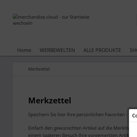
Home
WERBEWELTEN
ALLE PRODUKTE
SH
Merkzettel
Merkzettel
Speichern Sie hier Ihre persönlichen Favoriten - bis
C
Einfach den gewünschten Artikel auf die Merkliste 
einem späteren Besuch Ihre vorgemerkten Artikel w