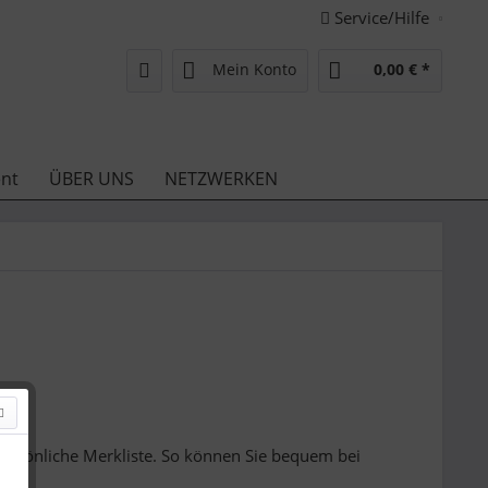
Service/Hilfe
Mein Konto
0,00 € *
nt
ÜBER UNS
NETZWERKEN
persönliche Merkliste. So können Sie bequem bei