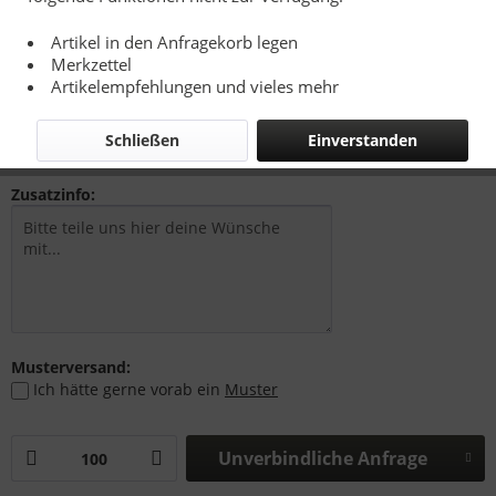
Artikel in den Anfragekorb legen
Merkzettel
5,50 € *
Artikelempfehlungen und vieles mehr
zzgl. Drucknebenkosten, Versandkosten bzw. MwSt.
Lieferzeit 15-20 Werktage
Schließen
Einverstanden
Zusatzinfo:
Musterversand:
Ich hätte gerne vorab ein
Muster
Unverbindliche Anfrage