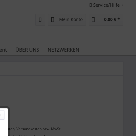
Service/Hilfe
Mein Konto
0,00 € *
ent
ÜBER UNS
NETZWERKEN
 *
enkosten, Versandkosten bzw. MwSt.