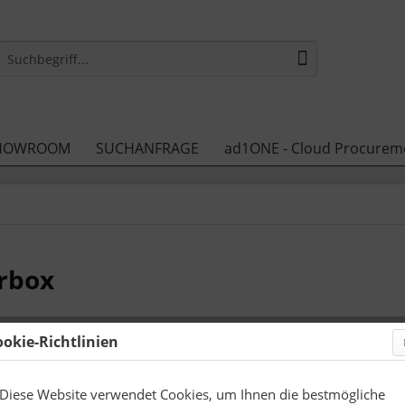
HOWROOM
SUCHANFRAGE
ad1ONE - Cloud Procurem
rbox
ookie-Richtlinien
3,95 €
zzgl. Druckneb
Diese Website verwendet Cookies, um Ihnen die bestmögliche