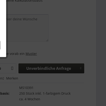
e - Siehe Kalkulationsbasis
and:
 gerne vorab ein
Muster
Unverbindliche Anfrage
en
Merken
MS10391
basis:
250 Stück inkl. 1-farbigem Druck
ca. 4 Wochen