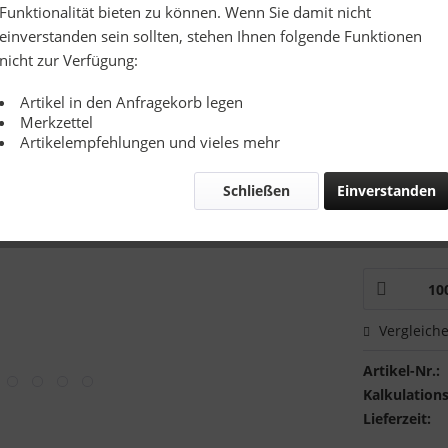
Richtpreis
Funktionalität bieten zu können. Wenn Sie damit nicht
einverstanden sein sollten, stehen Ihnen folgende Funktionen
Zusatzinfo:
nicht zur Verfügung:
Artikel in den Anfragekorb legen
Merkzettel
Artikelempfehlungen und vieles mehr
Schließen
Einverstanden
Mustervers
Ich hätte
Vergleich
Artikel-Nr.:
Kalkulations
Lieferzeit: