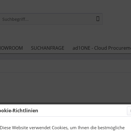
HOWROOM
SUCHANFRAGE
ad1ONE - Cloud Procurem
ookie-Richtlinien
2,80 €
zzgl. Druckneb
Diese Website verwendet Cookies, um Ihnen die bestmögliche