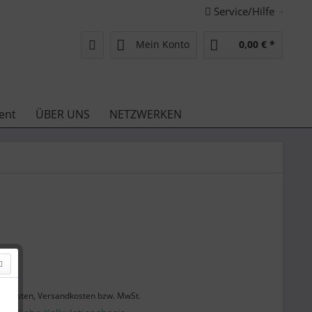
Service/Hilfe
Mein Konto
0,00 € *
ent
ÜBER UNS
NETZWERKEN
 *
enkosten, Versandkosten bzw. MwSt.