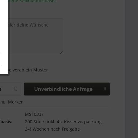
e - Siehe Kalkulationsbasis
and:
 gerne vorab ein
Muster
Unverbindliche Anfrage
en
Merken
MS10337
basis:
200 Stück, inkl. 4-c Kissenverpackung
3-4 Wochen nach Freigabe