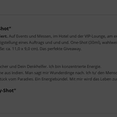
Shot"
iert.
Auf Events und Messen, im Hotel und der VIP-Lounge, am er
tigstellung eines Auftrags und und und. One-Shot (30ml), wahlwe
ße: ca. 11,0 x 9,0 cm). Das perfekte Giveaway.
cher und Dein Denkhelfer. Ich bin konzentrierte Energie.
e aus Indien. Man sagt mir Wunderdinge nach. Ich tu‘ den Mensch
Stück vom Paradies. Ein Energiebündel. Mit mir wird das Leben zu
y-Shot"