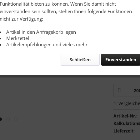
Richtpreis
Funktionalität bieten zu können. Wenn Sie damit nicht
einverstanden sein sollten, stehen Ihnen folgende Funktionen
Zusatzinfo:
nicht zur Verfügung:
Artikel in den Anfragekorb legen
Merkzettel
Artikelempfehlungen und vieles mehr
Schließen
Einverstanden
Mustervers
Ich hätte
Vergleich
Artikel-Nr.:
Kalkulations
Lieferzeit: