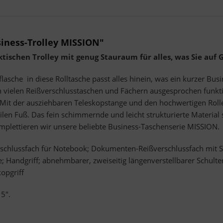
iness-Trolley MISSION"
ischen Trolley mit genug Stauraum für alles, was Sie auf 
che  in diese Rolltasche passt alles hinein, was ein kurzer Busin
 vielen Reißverschlusstaschen und Fächern ausgesprochen funktio
it der ausziehbaren Teleskopstange und den hochwertigen Rolle
len Fuß. Das fein schimmernde und leicht strukturierte Material so
omplettieren wir unsere beliebte Business-Taschenserie MISSION.
rschlussfach für Notebook; Dokumenten-Reißverschlussfach mit S
 Handgriff; abnehmbarer, zweiseitig längenverstellbarer Schulter
opgriff
5".