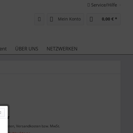
Service/Hilfe
Mein Konto
0,00 € *
ent
ÜBER UNS
NETZWERKEN
€ *
enkosten, Versandkosten bzw. MwSt.