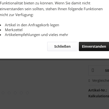
Lieferzeit
Funktionalität bieten zu können. Wenn Sie damit nicht
einverstanden sein sollten, stehen Ihnen folgende Funktionen
Zusatzinfo:
nicht zur Verfügung:
Artikel in den Anfragekorb legen
Merkzettel
Artikelempfehlungen und vieles mehr
Schließen
Einverstanden
Mustervers
Ich hätte
Vergleich
Artikel-Nr.:
Kalkulations