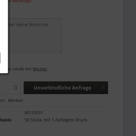
 15-20 Werktage
and:
 gerne vorab ein
Muster
Unverbindliche Anfrage
en
Merken
MS10531
basis:
50 Stück, mit 1-farbigem Druck