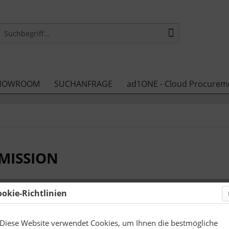
HOWROOM
SUCHANFRAGE
ad1ONE - Cloud Procurem
 MISSION
ookie-Richtlinien
69,45 
zzgl. Druckneb
Diese Website verwendet Cookies, um Ihnen die bestmögliche