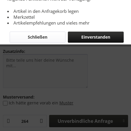
Artikel in den Anfragekorb legen
Merkzettel
1,09 € *
Artikelempfehlungen und vieles mehr
zzgl. Drucknebenkosten, Versandkosten bzw. MwSt.
Richtpreise - Siehe Kalkulationsbasis
Schließen
Einverstanden
Zusatzinfo:
Musterversand:
Ich hätte gerne vorab ein
Muster
Unverbindliche Anfrage