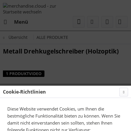
Menü
Übersicht
ALLE PRODUKTE
Metall Drehkugelschreiber (Holzoptik)
1 PRODUKTVIDEO
Cookie-Richtlinien
Diese Website verwendet Cookies, um Ihnen die
bestmögliche Funktionalität bieten zu können. Wenn Sie
damit nicht einverstanden sein sollten, stehen Ihnen
folgende Funktionen nicht zur Verfügung: