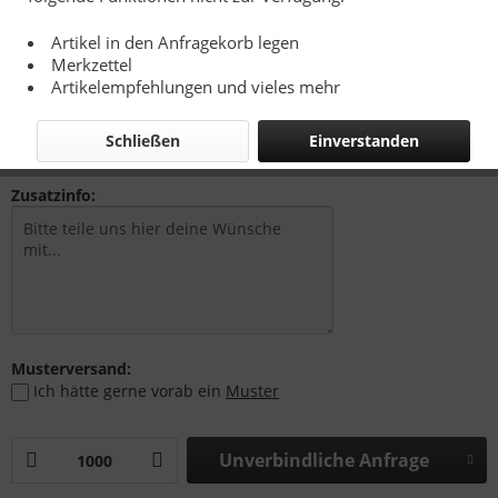
Artikel in den Anfragekorb legen
Merkzettel
0,90 € *
Artikelempfehlungen und vieles mehr
zzgl. Drucknebenkosten, Versandkosten bzw. MwSt.
Richtpreise - Siehe Kalkulationsbasis
Schließen
Einverstanden
Zusatzinfo:
Musterversand:
Ich hätte gerne vorab ein
Muster
Unverbindliche Anfrage