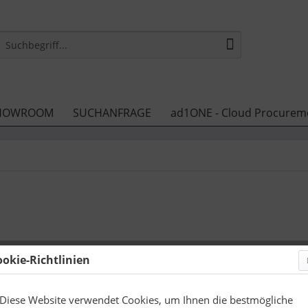
HOWROOM
SUCHANFRAGE
ad1ONE - Cloud Procurem
ookie-Richtlinien
3,35 €
zzgl. Druckneb
Diese Website verwendet Cookies, um Ihnen die bestmögliche