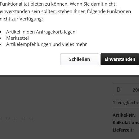
Richtpreis
Funktionalität bieten zu können. Wenn Sie damit nicht
einverstanden sein sollten, stehen Ihnen folgende Funktionen
Zusatzinfo:
nicht zur Verfügung:
Artikel in den Anfragekorb legen
Merkzettel
Artikelempfehlungen und vieles mehr
Schließen
Einverstanden
Mustervers
Ich hätte
Vergleich
Artikel-Nr.:
Kalkulations
Lieferzeit: