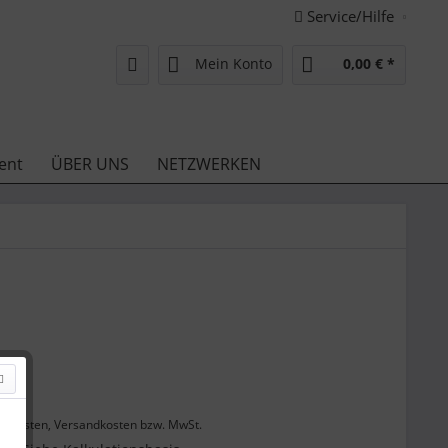
Service/Hilfe
Mein Konto
0,00 € *
ent
ÜBER UNS
NETZWERKEN
 *
enkosten, Versandkosten bzw. MwSt.