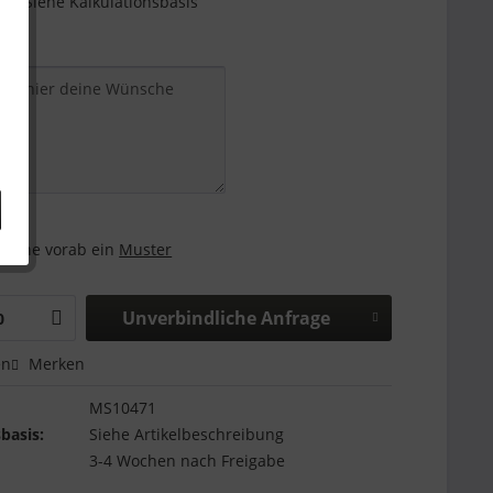
e - Siehe Kalkulationsbasis
and:
 gerne vorab ein
Muster
Unverbindliche Anfrage
en
Merken
MS10471
basis:
Siehe Artikelbeschreibung
3-4 Wochen nach Freigabe