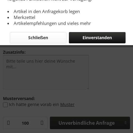
Artikel in den Anfragekorb legen
Merkzettel
3,50 € *
Artikelempfehlungen und vieles mehr
zzgl. Drucknebenkosten, Versandkosten bzw. MwSt.
Lieferzeit 15-20 Werktage
Schließen
Einverstanden
Zusatzinfo:
Musterversand:
Ich hätte gerne vorab ein
Muster
Unverbindliche Anfrage