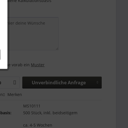
e - Siehe Kalkulationsbasis
and:
 gerne vorab ein
Muster
Unverbindliche Anfrage
en
Merken
MS10111
basis:
500 Stück, inkl. beidseitigem
ca. 4-5 Wochen