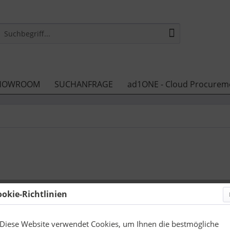
HOWROOM
SUCHANFRAGE
ad1ONE - Cloud Procurem
ookie-Richtlinien
1,50 €
zzgl. Druckneb
Diese Website verwendet Cookies, um Ihnen die bestmögliche