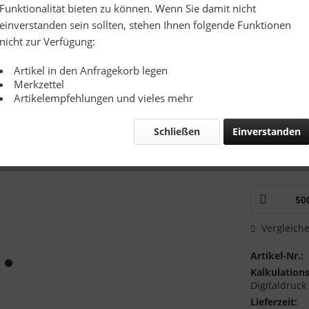
Richtpreis
Funktionalität bieten zu können. Wenn Sie damit nicht
einverstanden sein sollten, stehen Ihnen folgende Funktionen
Zusatzinfo:
nicht zur Verfügung:
Artikel in den Anfragekorb legen
Merkzettel
Artikelempfehlungen und vieles mehr
Schließen
Einverstanden
Mustervers
Ich hätte
Vergleich
Artikel-Nr.:
Kalkulations
Digitaldruck
Lieferzeit: