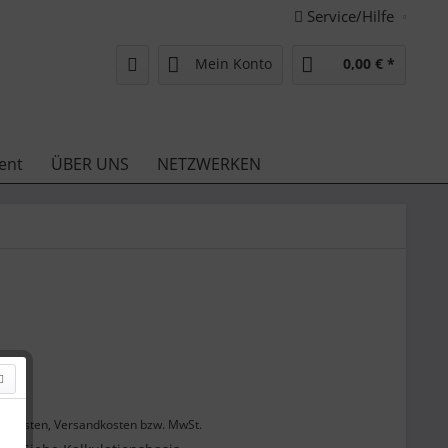
Service/Hilfe
Mein Konto
0,00 € *
ent
ÜBER UNS
NETZWERKEN
 *
enkosten, Versandkosten bzw. MwSt.