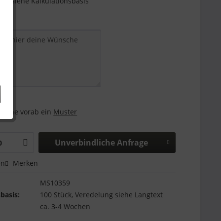
e - Siehe Kalkulationsbasis
and:
 gerne vorab ein
Muster
Unverbindliche Anfrage
en
Merken
MS10359
basis:
100 Stück, Veredelung siehe Langtext
ca. 3-4 Wochen