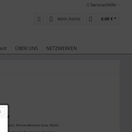
Service/Hilfe
Mein Konto
0,00 € *
ent
ÜBER UNS
NETZWERKEN
€ *
enkosten, Versandkosten bzw. MwSt.