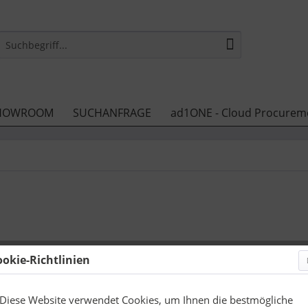
HOWROOM
SUCHANFRAGE
ad1ONE - Cloud Procurem
ookie-Richtlinien
12,50 
zzgl. Druckneb
Diese Website verwendet Cookies, um Ihnen die bestmögliche