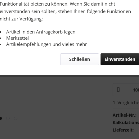
Richtpreis
Funktionalität bieten zu können. Wenn Sie damit nicht
einverstanden sein sollten, stehen Ihnen folgende Funktionen
Zusatzinfo:
nicht zur Verfügung:
Artikel in den Anfragekorb legen
Merkzettel
Artikelempfehlungen und vieles mehr
Schließen
Einverstanden
Mustervers
Ich hätte
Vergleich
Artikel-Nr.:
Kalkulations
Lieferzeit: