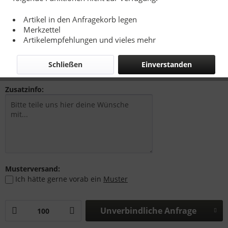
Artikel in den Anfragekorb legen
Merkzettel
1,20 € *
Artikelempfehlungen und vieles mehr
zzgl. Drucknebenkosten, Versandkosten bzw. MwSt.
Richtpreise - Siehe Kalkulationsbasis
Schließen
Einverstanden
Zusatzinfo:
Musterversand:
Ich hätte gerne vorab ein
Muster
Unverbindliche Anfrage