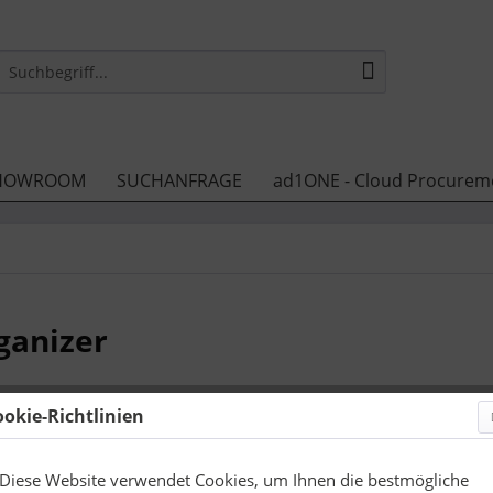
HOWROOM
SUCHANFRAGE
ad1ONE - Cloud Procurem
ganizer
ookie-Richtlinien
23,40 
zzgl. Druckneb
Diese Website verwendet Cookies, um Ihnen die bestmögliche