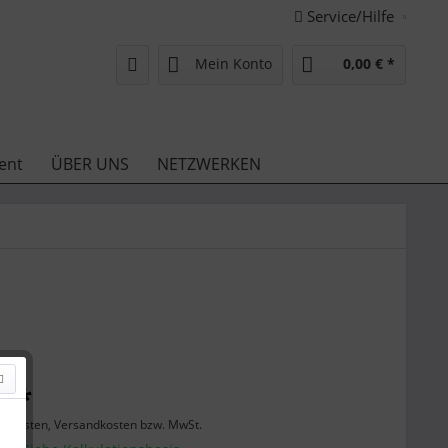
Service/Hilfe
Mein Konto
0,00 € *
ent
ÜBER UNS
NETZWERKEN
€ *
enkosten, Versandkosten bzw. MwSt.