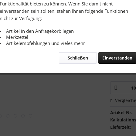
Richtpreis
Funktionalität bieten zu können. Wenn Sie damit nicht
einverstanden sein sollten, stehen Ihnen folgende Funktionen
Zusatzinfo:
nicht zur Verfügung:
Artikel in den Anfragekorb legen
Merkzettel
Artikelempfehlungen und vieles mehr
Schließen
Einverstanden
Mustervers
Ich hätte
Vergleich
Artikel-Nr.:
Kalkulations
Lieferzeit: