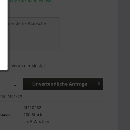
e - Siehe Kalkulationsbasis
and:
 gerne vorab ein
Muster
Unverbindliche Anfrage
en
Merken
MS10262
basis:
100 Stück
ca. 5 Wochen