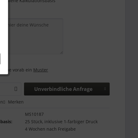
e - Siehe Kalkulationsbasis
and:
 gerne vorab ein
Muster
Unverbindliche Anfrage
en
Merken
MS10187
basis:
25 Stück, inklusive 1-farbiger Druck
4 Wochen nach Freigabe