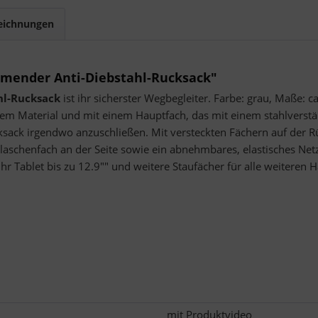
eichnungen
mender Anti-Diebstahl-Rucksack"
hl-Rucksack
ist ihr sicherster Wegbegleiter. Farbe: grau, Maße: c
estem Material und mit einem Hauptfach, das mit einem stahlverst
ksack irgendwo anzuschließen. Mit versteckten Fächern auf der Rü
laschenfach an der Seite sowie ein abnehmbares, elastisches Netz
 Ihr Tablet bis zu 12.9"" und weitere Staufächer für alle weiteren 
mit Produktvideo