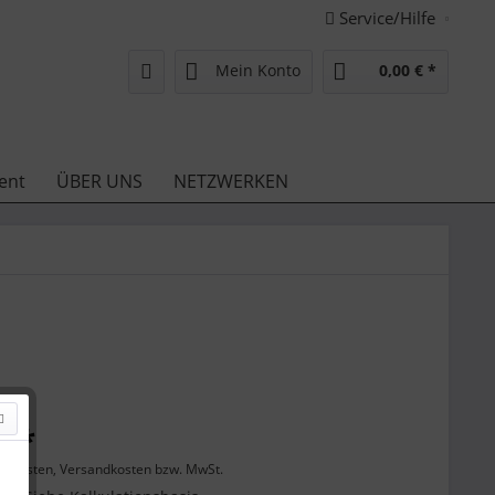
Service/Hilfe
Mein Konto
0,00 € *
ent
ÜBER UNS
NETZWERKEN
€ *
enkosten, Versandkosten bzw. MwSt.