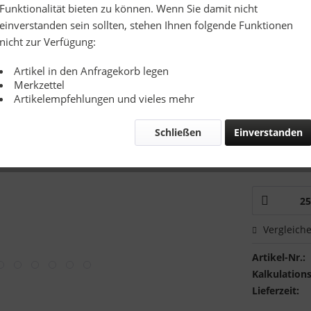
Richtpreis
Funktionalität bieten zu können. Wenn Sie damit nicht
einverstanden sein sollten, stehen Ihnen folgende Funktionen
Zusatzinfo:
nicht zur Verfügung:
Artikel in den Anfragekorb legen
Merkzettel
Artikelempfehlungen und vieles mehr
Schließen
Einverstanden
Mustervers
Ich hätte
Vergleich
Artikel-Nr.:
Kalkulations
Lieferzeit: