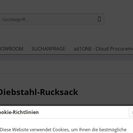
HOWROOM
SUCHANFRAGE
ad1ONE - Cloud Procurem
iebstahl-Rucksack
ookie-Richtlinien
74,95 
zzgl. Druckneb
Diese Website verwendet Cookies, um Ihnen die bestmögliche