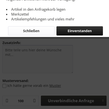
Artikel in den Anfragekorb legen
Merkzettel
1,05 € *
Artikelempfehlungen und vieles mehr
zzgl. Drucknebenkosten, Versandkosten bzw. MwSt.
Richtpreise - Siehe Kalkulationsbasis
Schließen
Einverstanden
Zusatzinfo:
Musterversand:
Ich hätte gerne vorab ein
Muster
Unverbindliche Anfrage